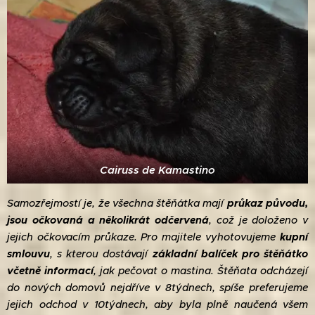
Cairuss de Kamastino
Samozřejmostí je, že všechna štěňátka mají
průkaz původu,
jsou očkovaná a několikrát odčervená
, což je doloženo v
jejich očkovacím průkaze. Pro majitele vyhotovujeme
kupní
smlouvu
, s kterou dostávají
základní balíček pro štěňátko
včetně informací
, jak pečovat o mastina. Štěňata odcházejí
do nových domovů nejdříve v 8týdnech, spíše preferujeme
jejich odchod v 10týdnech, aby byla plně naučená všem