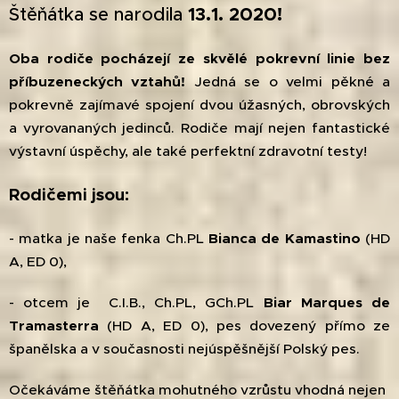
Štěňátka se narodila
13.1.
2020!
Oba rodiče pocházejí ze skvělé pokrevní linie bez
příbuzeneckých vztahů!
Jedná se o velmi pěkné a
pokrevně zajímavé spojení dvou úžasných, obrovských
a vyrovananých jedinců. Rodiče mají nejen fantastické
výstavní úspěchy, ale také perfektní zdravotní testy!
Rodičemi jsou:
- matka je naše fenka Ch.PL
Bianca de Kamastino
(HD
A, ED 0),
- otcem je C.I.B., Ch.PL, GCh.PL
Biar Marques de
Tramasterra
(HD A, ED 0), pes dovezený přímo ze
španělska a v současnosti nejúspěšnější Polský pes.
Očekáváme štěňátka mohutného vzrůstu vhodná nejen