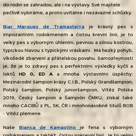
do rodin se zahradou, ale i na výstavy. Své majitele
pečlivě vybíráme, a proto uvítáme i nezávazné schůzky.
Biar Marques de Tramasterra
je krásný pes s
impozantním rodokmenem a čistou krevní linií, je to
velký pes s výborným úhlením, pevnou a silnou kostrou,
typickou hlavou s typickými vráskami. Má hezký pohyb,
vlkošedé zbarvení a přátelskou povahu. Samozřejmostí
je, že je to zdravý pes s perfektními výsledky kyčlí a
loktů
HD 0, ED A
a mnoha výstavními úspěchy:
Mezinárodní šampion krásy C.I.B., Polský Grandšampion,
Polský šampion, Polský junioršampion, Vítěz Polska
2019, Český šampion a Šampión ČMKU, získal také
mnoho CACIBŮ z PL, SK, ČR i mnohonásobně titulů BOB
- Vítěz plemene.
Naše
Bi
anca de Kamastino
je fena s výborným
rodokmenem a taktéž čistou pokrevní linií.
Je to velmi