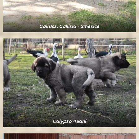
Cairuss, Callisia - 3měsíce
Calypso 48dní