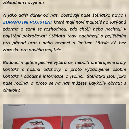
základním návykům.
A jako další dárek od nás, dostávají naše štěňátka navíc i
ZDRAVOTNÍ POJIŠTĚNÍ
, které mají noví majitelé na 10týdnů
zdarma a sami se rozhodnou, zda chtějí nebo nechtějí v
pojištění pokračovat! Štěňata tedy odcházejí s pojištěním
pro případ úrazu nebo nemoci s limitem 35tisíc Kč bez
závazku pro nového majitele.
Budoucí majitele pečlivě vybíráme, neboť i preferujeme stálý
kontakt s našimi odchovy, a proto vyžadujeme osobní
kontakt i občasné informace o jedinci. Štěňátka jsou jako
naše rodina, a proto se na nás můžete kdykoliv obrátit s
čímkoliv.