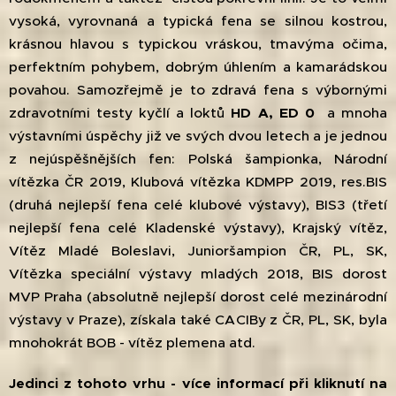
vysoká, vyrovnaná a typická fena se silnou kostrou,
krásnou hlavou s typickou vráskou, tmavýma očima,
perfektním pohybem, dobrým úhlením a kamarádskou
povahou. Samozřejmě je to zdravá fena s výbornými
zdravotními testy kyčlí a loktů
HD A, ED 0
a mnoha
výstavními úspěchy již ve svých dvou letech a je jednou
z nejúspěšnějších fen: Polská šampionka, Národní
vítězka ČR 2019, Klubová vítězka KDMPP 2019, res.BIS
(druhá nejlepší fena celé klubové výstavy), BIS3 (třetí
nejlepší fena celé Kladenské výstavy), Krajský vítěz,
Vítěz Mladé Boleslavi, Junioršampion ČR, PL, SK,
Vítězka speciální výstavy mladých 2018, BIS dorost
MVP Praha (absolutně nejlepší dorost celé mezinárodní
výstavy v Praze), získala také CACIBy z ČR, PL, SK, byla
mnohokrát BOB - vítěz plemena atd.
Jedinci z tohoto vrhu - více informací při kliknutí na