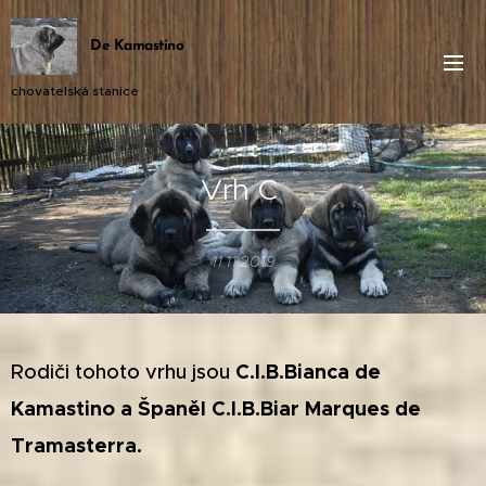
De Kamastino
chovatelská stanice
Vrh C
11.11.2019
Rodiči tohoto vrhu jsou
C.I.B.Bianca de
Kamastino a Španěl C.I.B.Biar Marques de
Tramasterra.